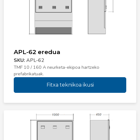
APL-62 eredua
SKU:
APL-62
TMF 10 / 160 A neurketa-ekipoa hartzeko
prefabrikatuak.
Fitxa teknikoa ikusi