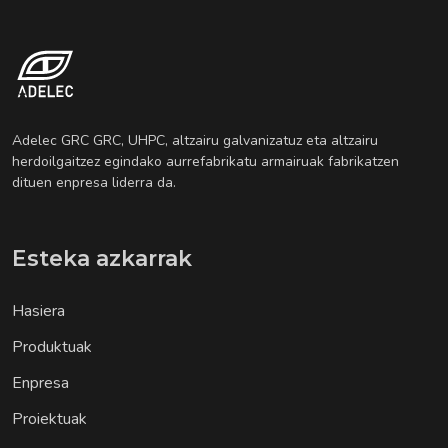
Adelec GRC GRC, UHPC, altzairu galvanizatuz eta altzairu
herdoilgaitzez egindako aurrefabrikatu armairuak fabrikatzen
dituen enpresa liderra da.
Esteka azkarrak
Hasiera
Produktuak
Enpresa
Proiektuak