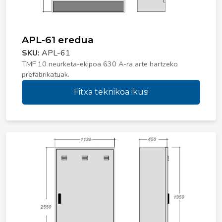
APL-61 eredua
SKU:
APL-61
TMF 10 neurketa-ekipoa 630 A-ra arte hartzeko
prefabrikatuak.
Fitxa teknikoa ikusi