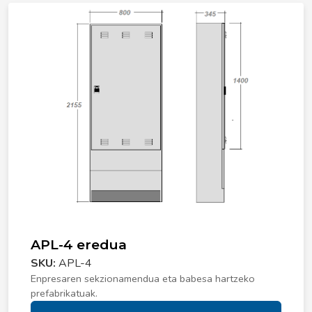
APL-4 eredua
SKU:
APL-4
Enpresaren sekzionamendua eta babesa hartzeko
prefabrikatuak.