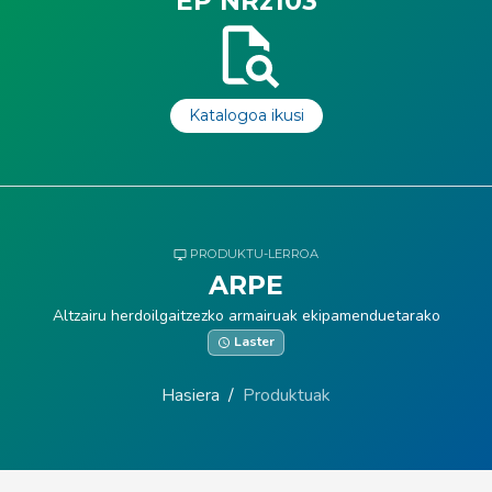
EP NRz103
Katalogoa ikusi
PRODUKTU-LERROA
ARPE
Altzairu herdoilgaitzezko armairuak ekipamenduetarako
Laster
Hasiera
Produktuak