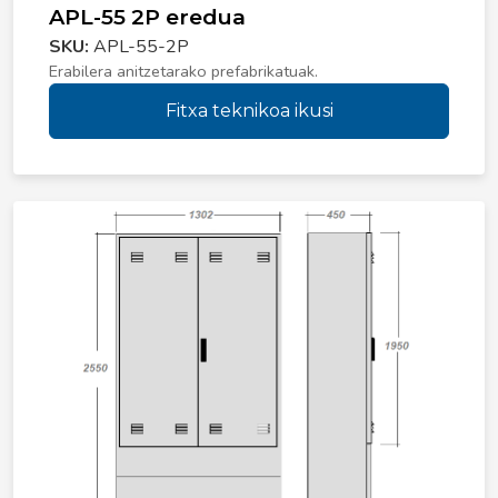
APL-55 2P eredua
SKU:
APL-55-2P
Erabilera anitzetarako prefabrikatuak.
Fitxa teknikoa ikusi