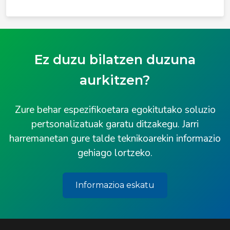
Ez duzu bilatzen duzuna
aurkitzen?
Zure behar espezifikoetara egokitutako soluzio
pertsonalizatuak garatu ditzakegu. Jarri
harremanetan gure talde teknikoarekin informazio
gehiago lortzeko.
Informazioa eskatu