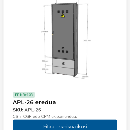
EP NRz103
APL-26 eredua
SKU:
APL-26
CS + CGP edo CPM ekipamendua.
Fitxa teknikoa ikusi