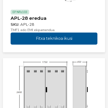
EP NRz103
APL-28 eredua
SKU:
APL-28
TMF1 edo EMI ekipamendua.
Fitxa teknikoa ikusi