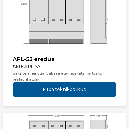
APL-53 eredua
SKU:
APL-53
Sekzionamendua, babesa eta neurketa hartzeko
prefabrikatuak.
Fitxa teknikoa ikusi