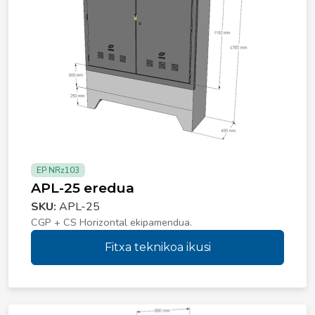
EP NRz103
APL-25 eredua
SKU:
APL-25
CGP + CS Horizontal ekipamendua.
Fitxa teknikoa ikusi