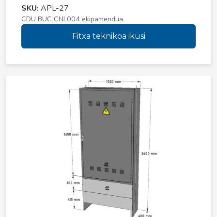
SKU:
APL-27
CDU BUC CNL004 ekipamendua.
Fitxa teknikoa ikusi