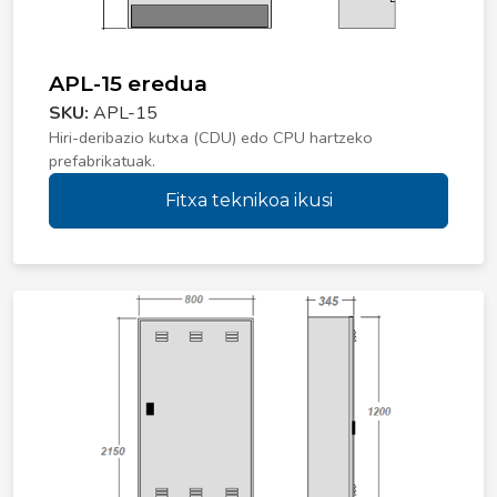
APL-15 eredua
SKU:
APL-15
Hiri-deribazio kutxa (CDU) edo CPU hartzeko
prefabrikatuak.
Fitxa teknikoa ikusi