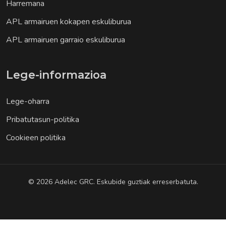
Harremana
APL armairuen kokapen eskuliburua
APL armairuen garraio eskuliburua
Lege-informazioa
Lege-oharra
Pribatutasun-politika
Cookieen politika
© 2026 Adelec GRC. Eskubide guztiak erreserbatuta.