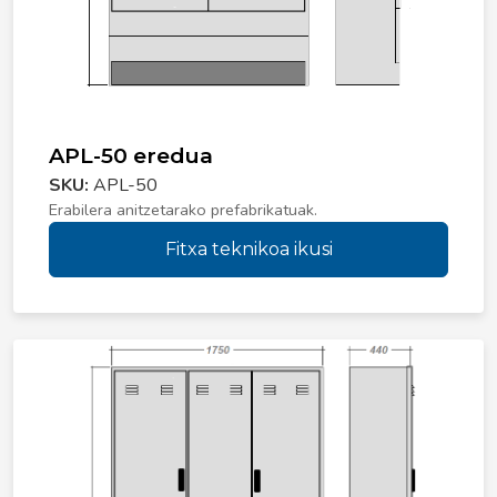
APL-50 eredua
SKU:
APL-50
Erabilera anitzetarako prefabrikatuak.
Fitxa teknikoa ikusi