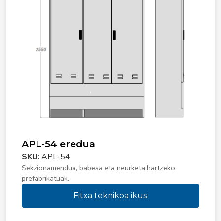
APL-54 eredua
SKU:
APL-54
Sekzionamendua, babesa eta neurketa hartzeko
prefabrikatuak.
Fitxa teknikoa ikusi