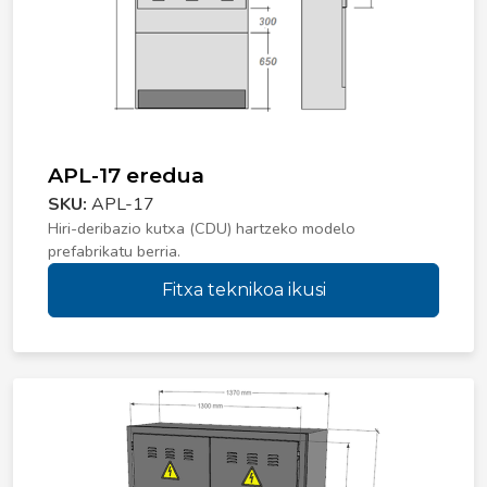
APL-17 eredua
SKU:
APL-17
Hiri-deribazio kutxa (CDU) hartzeko modelo
prefabrikatu berria.
Fitxa teknikoa ikusi