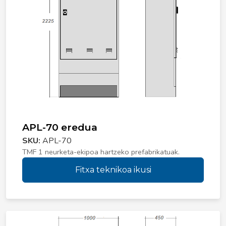
APL-70 eredua
SKU:
APL-70
TMF 1 neurketa-ekipoa hartzeko prefabrikatuak.
Fitxa teknikoa ikusi