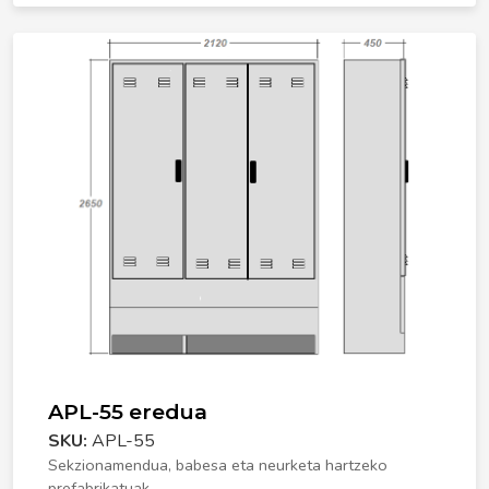
APL-55 eredua
SKU:
APL-55
Sekzionamendua, babesa eta neurketa hartzeko
prefabrikatuak.