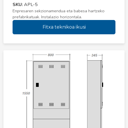
SKU:
APL-5
Enpresaren sekzionamendua eta babesa hartzeko
prefabrikatuak. Instalazio horizontala.
Fitxa teknikoa ikusi