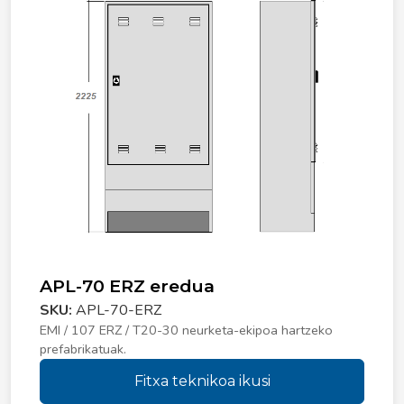
APL-70 ERZ eredua
SKU:
APL-70-ERZ
EMI / 107 ERZ / T20-30 neurketa-ekipoa hartzeko
prefabrikatuak.
Fitxa teknikoa ikusi