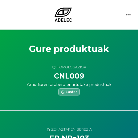
Gure produktuak
HOMOLOGAZIOA
CNL009
Araudiaren arabera onartutako produktuak
Laster
ZEHAZTAPEN BEREZIA