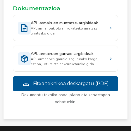
Dokumentazioa
APL armairuen muntatze-argibideak
APL armarioak obran kokatzeko urratsez
urratseko gida.
APL armairuen garraio-argibideak
APL armarioen garraio segururako karga,
estiba, lotura eta ankerraketarako gida.
Fitxa teknikoa deskargatu (PDF)
Dokumentu tekniko osoa, plano eta zehaztapen
xehatuekin.