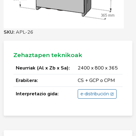
SKU:
APL-26
Zehaztapen teknikoak
Neurriak (Al x Zb x Sa):
2400 x 800 x 365
Erabilera:
CS + GCP o CPM
Interpretazio gida:
e-distribución