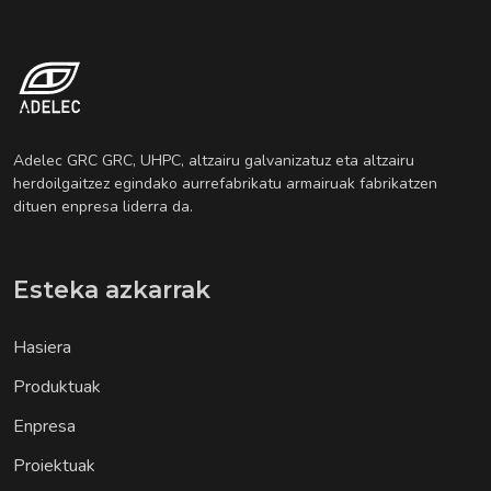
Adelec GRC GRC, UHPC, altzairu galvanizatuz eta altzairu
herdoilgaitzez egindako aurrefabrikatu armairuak fabrikatzen
dituen enpresa liderra da.
Esteka azkarrak
Hasiera
Produktuak
Enpresa
Proiektuak