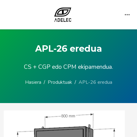
APL-26 eredua
CS + CGP edo CPM ekipamendua.
Hasiera
Produktuak
APL-26 eredua