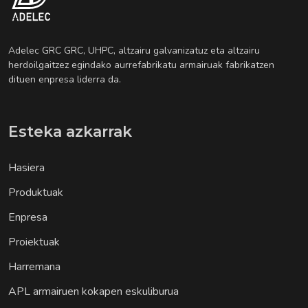
Adelec GRC GRC, UHPC, altzairu galvanizatuz eta altzairu
herdoilgaitzez egindako aurrefabrikatu armairuak fabrikatzen
dituen enpresa liderra da.
Esteka azkarrak
Hasiera
Produktuak
Enpresa
Proiektuak
Harremana
APL armairuen kokapen eskuliburua