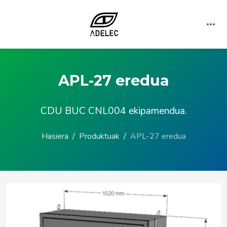
APL-27 eredua
CDU BUC CNL004 ekipamendua.
Hasiera
Produktuak
APL-27 eredua