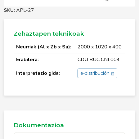
SKU:
APL-27
Zehaztapen teknikoak
Neurriak (Al x Zb x Sa):
2000 x 1020 x 400
Erabilera:
CDU BUC CNL004
Interpretazio gida:
e-distribución
Dokumentazioa