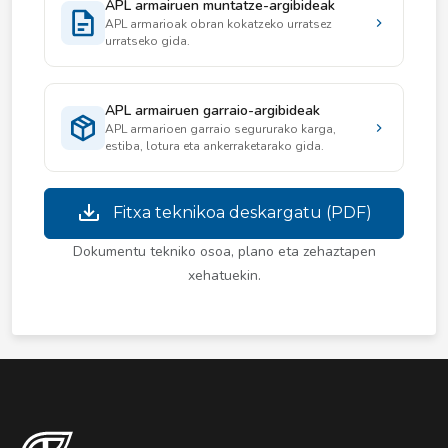
APL armairuen muntatze-argibideak
APL armarioak obran kokatzeko urratsez
urratseko gida.
APL armairuen garraio-argibideak
APL armarioen garraio segururako karga,
estiba, lotura eta ankerraketarako gida.
Fitxa teknikoa deskargatu (PDF)
Dokumentu tekniko osoa, plano eta zehaztapen
xehatuekin.