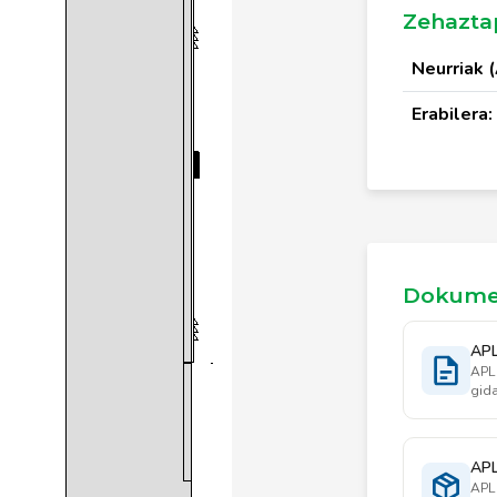
Zehazta
Neurriak (
Erabilera:
Dokume
APL
APL 
gida
APL
APL 