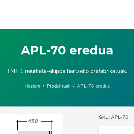
APL-70 eredua
TMF 1 neurketa-ekipoa hartzeko prefabrikatuak.
Hasiera
Produktuak
APL-70 eredua
SKU:
APL-70