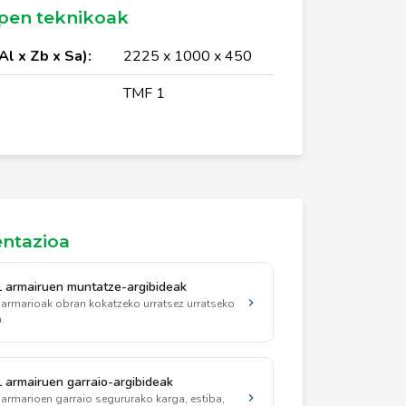
pen teknikoak
Al x Zb x Sa):
2225 x 1000 x 450
TMF 1
ntazioa
 armairuen muntatze-argibideak
armarioak obran kokatzeko urratsez urratseko
.
 armairuen garraio-argibideak
armarioen garraio segururako karga, estiba,