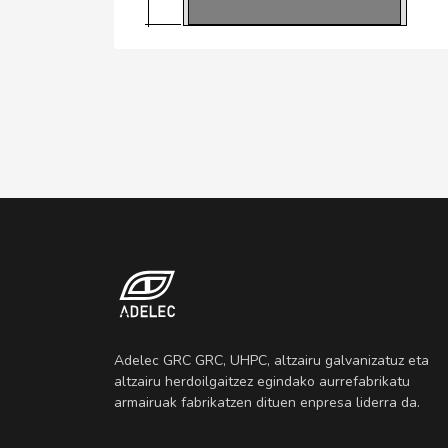
Adelec GRC GRC, UHPC, altzairu galvanizatuz eta
altzairu herdoilgaitzez egindako aurrefabrikatu
armairuak fabrikatzen dituen enpresa liderra da.