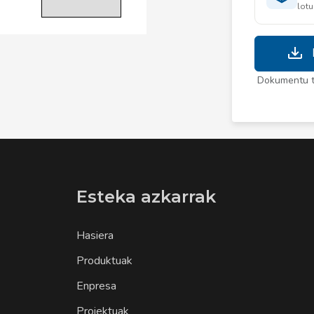
lotu
Dokumentu te
Esteka azkarrak
Hasiera
Produktuak
Enpresa
Proiektuak