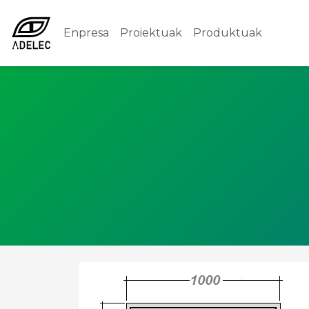
Enpresa
Proiektuak
Produktuak