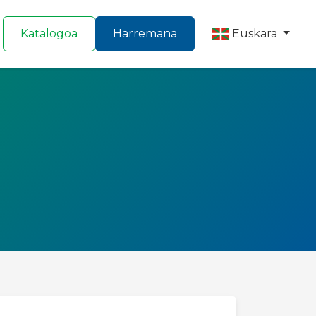
Katalogoa
Harremana
Euskara