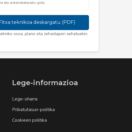
ra eta ankerraketarako gida.
Fitxa teknikoa deskargatu (PDF)
kniko osoa, plano eta zehaztapen xehatuekin.
Lege-informazioa
Lege-oharra
Pribatutasun-politika
Cookieen politika